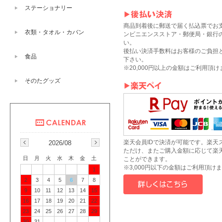
ステーショナリー
商品到着後に郵送で届く払込票でお
衣類・タオル・カバン
ンビニエンスストア・郵便局・銀行
い。
後払い決済手数料はお客様のご負担
食品
下さい。
※20,000円以上の金額はご利用頂
そのたグッズ
楽天会員IDで決済が可能です。楽天
2026/08
ただけ、またご購入金額に応じて楽
日
月
火
水
木
金
土
ことができます。
※3,000円以下の金額はご利用頂け
1
2
3
4
5
6
7
8
9
10
11
12
13
14
15
16
17
18
19
20
21
22
23
24
25
26
27
28
29
30
31