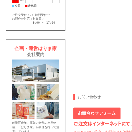
■
■
今日
定休日
ご注文受付：24 時間受付中
お問合せ対応：営業日内
9:00 ～ 17:00
企画・運営はりま家
会社案内
お問い合わせ
創業百余年、高知の老舗の土産物
屋、「はりま家」が責任を持って運
営しています。