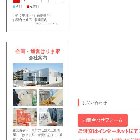
■
■
今日
定休日
ご注文受付：24 時間受付中
お問合せ対応：営業日内
9:00 ～ 17:00
企画・運営はりま家
会社案内
お問い合わせ
創業百余年、高知の老舗の土産物
屋、「はりま家」が責任を持って運
営しています。