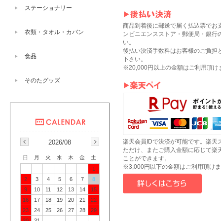
ステーショナリー
商品到着後に郵送で届く払込票でお
衣類・タオル・カバン
ンビニエンスストア・郵便局・銀行
い。
後払い決済手数料はお客様のご負担
食品
下さい。
※20,000円以上の金額はご利用頂
そのたグッズ
楽天会員IDで決済が可能です。楽天
2026/08
ただけ、またご購入金額に応じて楽
日
月
火
水
木
金
土
ことができます。
※3,000円以下の金額はご利用頂け
1
2
3
4
5
6
7
8
9
10
11
12
13
14
15
16
17
18
19
20
21
22
23
24
25
26
27
28
29
30
31