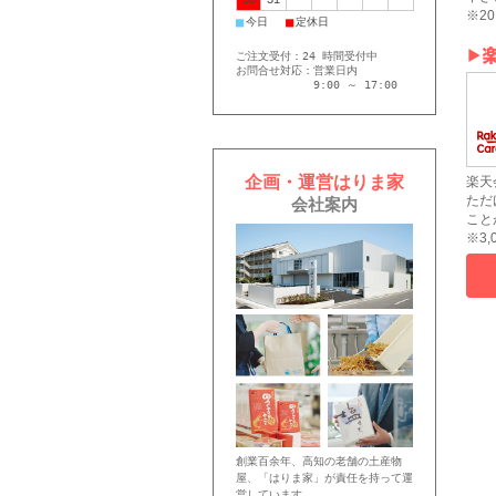
※2
■
■
今日
定休日
ご注文受付：24 時間受付中
お問合せ対応：営業日内
9:00 ～ 17:00
企画・運営はりま家
楽天
ただ
会社案内
こと
※3
創業百余年、高知の老舗の土産物
屋、「はりま家」が責任を持って運
営しています。