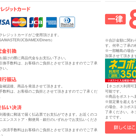
クレジットカードがご使用頂けます。
SA/MASTER/JCB/AMEX/Diners）
※合計金額に関わ
す。何卒ご了承の
※一部離島の場合
加算させて頂きま
お届けの際に商品代金をお支払い下さい。
引換手数料は、お客様のご負担とさせて頂きますのでご了承
さい。
金確認後、商品を発送させて頂きます。
【ネコポス利用可
手数料は、お客様のご負担とさせて頂きますのでご了承くだ
可能です。
。
※商品をポストへ
※規定量を超える
の場合、ネコポス
了承ください。ネコ
到着後に郵送で届く払込票でお支払ができます。お近くのコ
までです。
ニエンスストア・郵便局・銀行のいずれかでお支払いくださ
い決済手数料はお客様のご負担とさせて頂きますのでご了承
い。