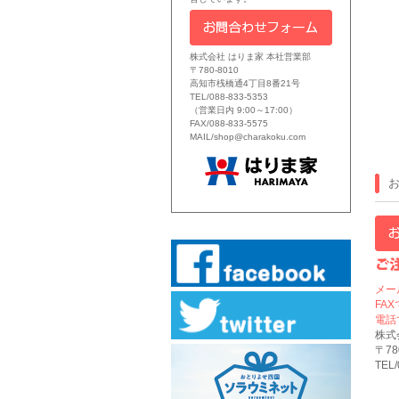
株式会社 はりま家 本社営業部
〒780-8010
高知市桟橋通4丁目8番21号
TEL/088-833-5353
（営業日内 9:00～17:00）
FAX/088-833-5575
MAIL/shop@charakoku.com
メー
FA
電話
株式
〒7
TEL