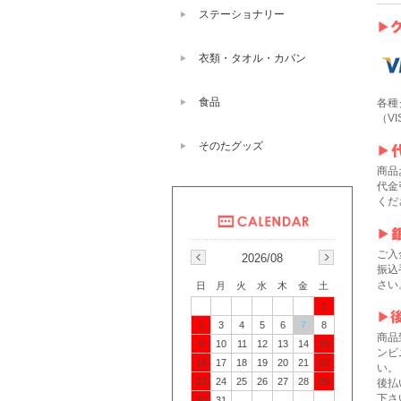
ステーショナリー
衣類・タオル・カバン
食品
各種
（VI
そのたグッズ
商品
代金
くだ
ご入
2026/08
振込
さい
日
月
火
水
木
金
土
1
2
3
4
5
6
7
8
商品
9
10
11
12
13
14
15
ンビ
16
17
18
19
20
21
22
い。
23
24
25
26
27
28
29
後払
下さ
30
31