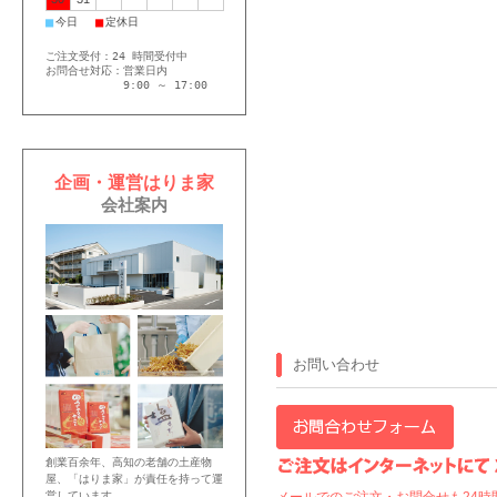
■
■
今日
定休日
ご注文受付：24 時間受付中
お問合せ対応：営業日内
9:00 ～ 17:00
企画・運営はりま家
会社案内
お問い合わせ
創業百余年、高知の老舗の土産物
屋、「はりま家」が責任を持って運
営しています。