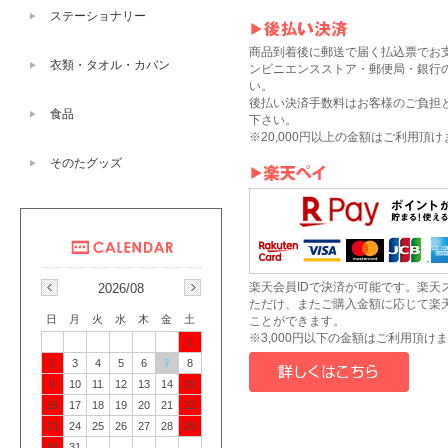
ステーショナリー
商品到着後に郵送で届く払込票でお
衣類・タオル・カバン
ンビニエンスストア・郵便局・銀行
い。
後払い決済手数料はお客様のご負担
食品
下さい。
※20,000円以上の金額はご利用頂
そのたグッズ
楽天会員IDで決済が可能です。楽天
2026/08
ただけ、またご購入金額に応じて楽
日
月
火
水
木
金
土
ことができます。
※3,000円以下の金額はご利用頂け
1
2
3
4
5
6
7
8
9
10
11
12
13
14
15
16
17
18
19
20
21
22
23
24
25
26
27
28
29
30
31