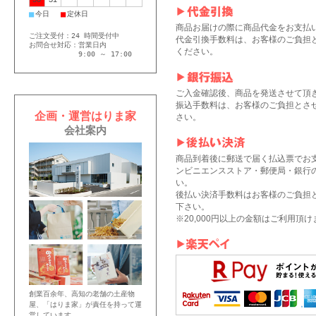
■
■
今日
定休日
商品お届けの際に商品代金をお支払
ご注文受付：24 時間受付中
代金引換手数料は、お客様のご負担
お問合せ対応：営業日内
ください。
9:00 ～ 17:00
ご入金確認後、商品を発送させて頂
振込手数料は、お客様のご負担とさ
企画・運営はりま家
さい。
会社案内
商品到着後に郵送で届く払込票でお
ンビニエンスストア・郵便局・銀行
い。
後払い決済手数料はお客様のご負担
下さい。
※20,000円以上の金額はご利用頂
創業百余年、高知の老舗の土産物
屋、「はりま家」が責任を持って運
営しています。