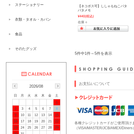
ステーショナリー
【ネコポス可】ししゃもねこパタ
パタメモ
¥440
(税込)
衣類・タオル・カバン
在庫 ○
食品
そのたグッズ
5件中1件～5件を表示
お支払いについて
2026/08
日
月
火
水
木
金
土
1
2
3
4
5
6
7
8
9
10
11
12
13
14
15
16
17
18
19
20
21
22
各種クレジットカードがご使用頂け
23
24
25
26
27
28
29
（VISA/MASTER/JCB/AMEX/Diners
30
31