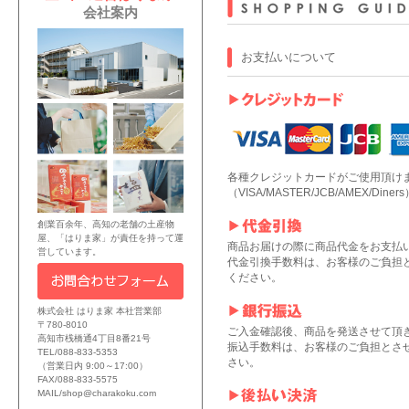
会社案内
お支払いについて
各種クレジットカードがご使用頂け
（VISA/MASTER/JCB/AMEX/Diners
創業百余年、高知の老舗の土産物
屋、「はりま家」が責任を持って運
商品お届けの際に商品代金をお支払
営しています。
代金引換手数料は、お客様のご負担
ください。
株式会社 はりま家 本社営業部
〒780-8010
ご入金確認後、商品を発送させて頂
高知市桟橋通4丁目8番21号
振込手数料は、お客様のご負担とさ
TEL/088-833-5353
さい。
（営業日内 9:00～17:00）
FAX/088-833-5575
MAIL/shop@charakoku.com