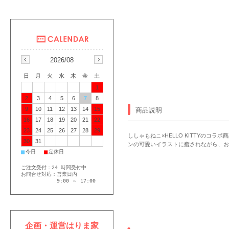
2026/08
日
月
火
水
木
金
土
1
2
3
4
5
6
7
8
9
10
11
12
13
14
15
商品説明
16
17
18
19
20
21
22
23
24
25
26
27
28
29
ししゃもねこ×HELLO KITTYのコ
30
31
ンの可愛いイラストに癒されながら、お
■
■
今日
定休日
ご注文受付：24 時間受付中
お問合せ対応：営業日内
9:00 ～ 17:00
企画・運営はりま家