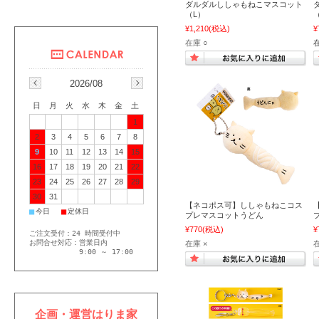
ダルダルししゃもねこマスコット
（L）
¥1,210
(税込)
¥
在庫 ○
2026/08
日
月
火
水
木
金
土
1
2
3
4
5
6
7
8
9
10
11
12
13
14
15
16
17
18
19
20
21
22
23
24
25
26
27
28
29
30
31
【ネコポス可】ししゃもねこコス
■
■
今日
定休日
プレマスコットうどん
¥770
(税込)
¥
ご注文受付：24 時間受付中
お問合せ対応：営業日内
在庫 ×
在
9:00 ～ 17:00
企画・運営はりま家