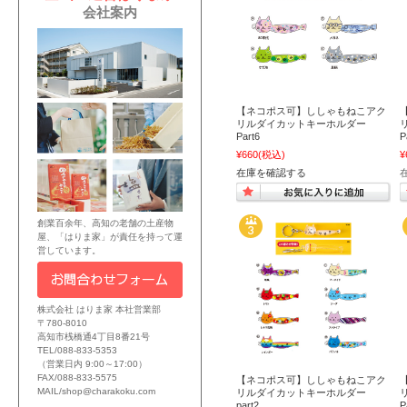
会社案内
【ネコポス可】ししゃもねこアク
リルダイカットキーホルダー
Part6
P
¥660
(税込)
¥
在庫を確認する
在
創業百余年、高知の老舗の土産物
屋、「はりま家」が責任を持って運
営しています。
株式会社 はりま家 本社営業部
〒780-8010
高知市桟橋通4丁目8番21号
TEL/088-833-5353
（営業日内 9:00～17:00）
FAX/088-833-5575
【ネコポス可】ししゃもねこアク
MAIL/shop@charakoku.com
リルダイカットキーホルダー
part2
P