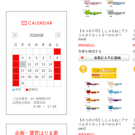
【ネコポス可】ししゃもねこアク
リルダイカットキーホルダー
2026/08
Part6
P
日
月
火
水
木
金
土
¥660
(税込)
¥
在庫を確認する
在
1
2
3
4
5
6
7
8
9
10
11
12
13
14
15
16
17
18
19
20
21
22
23
24
25
26
27
28
29
30
31
■
■
今日
定休日
ご注文受付：24 時間受付中
お問合せ対応：営業日内
9:00 ～ 17:00
【ネコポス可】ししゃもねこアク
リルダイカットキーホルダー
part2
P
企画・運営はりま家
¥660
(税込)
¥