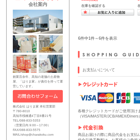
会社案内
在庫を確認する
6件中1件～6件を表示
お支払いについて
創業百余年、高知の老舗の土産物
屋、「はりま家」が責任を持って運
営しています。
株式会社 はりま家 本社営業部
各種クレジットカードがご使用頂け
〒780-8010
（VISA/MASTER/JCB/AMEX/Diners
高知市桟橋通4丁目8番21号
TEL/088-833-5353
（営業日内 9:00～17:00）
FAX/088-833-5575
商品お届けの際に商品代金をお支払
MAIL/shop@charakoku.com