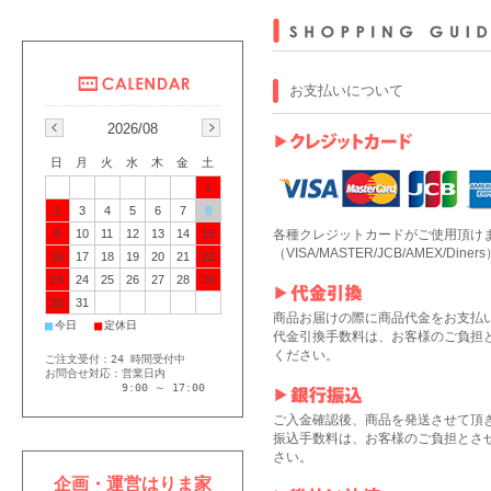
お支払いについて
2026/08
日
月
火
水
木
金
土
1
2
3
4
5
6
7
8
各種クレジットカードがご使用頂け
9
10
11
12
13
14
15
（VISA/MASTER/JCB/AMEX/Diners
16
17
18
19
20
21
22
23
24
25
26
27
28
29
30
31
商品お届けの際に商品代金をお支払
■
■
今日
定休日
代金引換手数料は、お客様のご負担
ください。
ご注文受付：24 時間受付中
お問合せ対応：営業日内
9:00 ～ 17:00
ご入金確認後、商品を発送させて頂
振込手数料は、お客様のご負担とさ
さい。
企画・運営はりま家