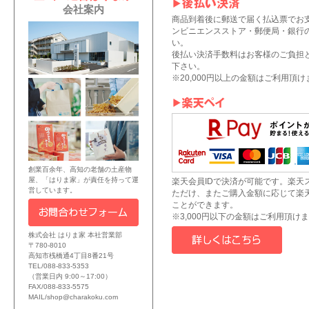
会社案内
商品到着後に郵送で届く払込票でお
ンビニエンスストア・郵便局・銀行
い。
後払い決済手数料はお客様のご負担
下さい。
※20,000円以上の金額はご利用頂
創業百余年、高知の老舗の土産物
屋、「はりま家」が責任を持って運
楽天会員IDで決済が可能です。楽天
営しています。
ただけ、またご購入金額に応じて楽
ことができます。
※3,000円以下の金額はご利用頂け
株式会社 はりま家 本社営業部
〒780-8010
高知市桟橋通4丁目8番21号
TEL/088-833-5353
（営業日内 9:00～17:00）
FAX/088-833-5575
MAIL/shop@charakoku.com