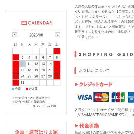
人気の天空の非公認キャラゆきおが四国
ない表情がたまりません☆ 【ご注文い
おともだち シリーズ」、「ししゃもね
ズ」を複数ご購入される場合【合計20
ます。 ※他の【ネコポス可能商品】と
規定サイズを超えた場合は「通常配送」
2026/08
ご了承ください。
日
月
火
水
木
金
土
1
2
3
4
5
6
7
8
9
10
11
12
13
14
15
お支払いについて
16
17
18
19
20
21
22
23
24
25
26
27
28
29
30
31
■
■
今日
定休日
ご注文受付：24 時間受付中
お問合せ対応：営業日内
9:00 ～ 17:00
各種クレジットカードがご使用頂け
（VISA/MASTER/JCB/AMEX/Diners
企画・運営はりま家
商品お届けの際に商品代金をお支払