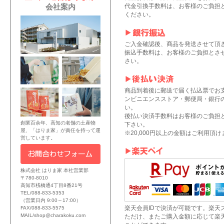
代金引換手数料は、お客様のご負担
会社案内
ください。
ご入金確認後、商品を発送させて頂
振込手数料は、お客様のご負担とさ
さい。
商品到着後に郵送で届く払込票でお
ンビニエンスストア・郵便局・銀行
い。
後払い決済手数料はお客様のご負担
創業百余年、高知の老舗の土産物
下さい。
屋、「はりま家」が責任を持って運
※20,000円以上の金額はご利用頂
営しています。
株式会社 はりま家 本社営業部
〒780-8010
高知市桟橋通4丁目8番21号
TEL/088-833-5353
（営業日内 9:00～17:00）
楽天会員IDで決済が可能です。楽天
FAX/088-833-5575
MAIL/shop@charakoku.com
ただけ、またご購入金額に応じて楽