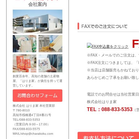
会社案内
F
※FAX・メールでのご注文は
※FAX注文につきましては、
※当店は店舗販売もかねており
創業百余年、高知の老舗の土産物
あらかじめご了承をお願い致し
屋、「はりま家」が責任を持って運
営しています。
電話でのお問合せは当社営業日
株式会社はりま家
株式会社 はりま家 本社営業部
TEL：088-833-5353
（営
〒780-8010
高知市桟橋通4丁目8番21号
TEL/088-833-5353
（営業日内 9:00～17:00）
FAX/088-833-5575
MAIL/shop@charakoku.com