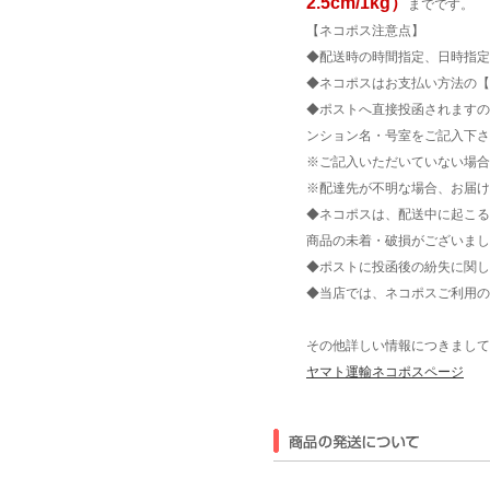
2.5cm/1kg）
までです。
【ネコポス注意点】
◆配送時の時間指定、日時指定
◆ネコポスはお支払い方法の【
◆ポストへ直接投函されますの
ンション名・号室をご記入下さ
※ご記入いただいていない場合
※配達先が不明な場合、お届け
◆ネコポスは、配送中に起こる
商品の未着・破損がございまし
◆ポストに投函後の紛失に関し
◆当店では、ネコポスご利用の
その他詳しい情報につきまして
ヤマト運輸ネコポスページ