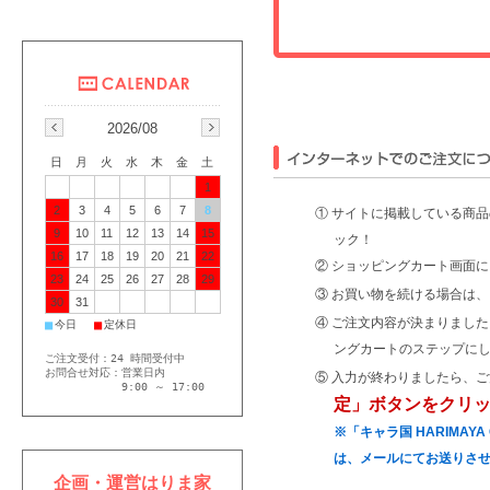
2026/08
日
月
火
水
木
金
土
1
2
3
4
5
6
7
8
① サイトに掲載している商
9
10
11
12
13
14
15
ック！
16
17
18
19
20
21
22
② ショッピングカート画面
23
24
25
26
27
28
29
③ お買い物を続ける場合は、
30
31
④ ご注文内容が決まりまし
■
■
今日
定休日
ングカートのステップに
ご注文受付：24 時間受付中
お問合せ対応：営業日内
⑤ 入力が終わりましたら、
9:00 ～ 17:00
定」ボタンをクリ
※「キャラ国 HARIMA
は、メールにてお送りさ
企画・運営はりま家